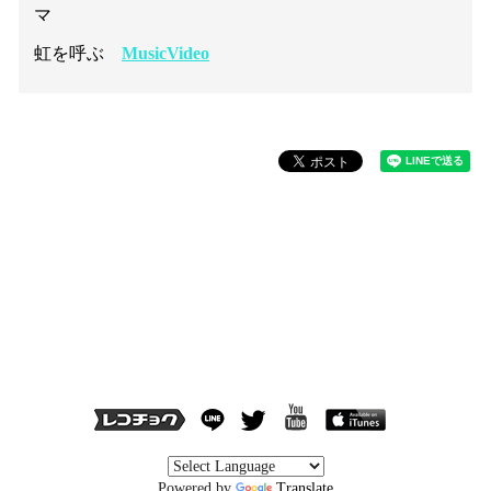
マ
虹を呼ぶ
MusicVideo
Powered by
Translate