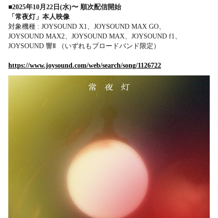
■2025年10月22日(水)〜 順次配信開始
「常夜灯」本人映像
対象機種 : JOYSOUND X1、JOYSOUND MAX GO、
JOYSOUND MAX2、JOYSOUND MAX、JOYSOUND f1、
JOYSOUND 響Ⅱ （いずれもブロードバンド限定）
https://www.joysound.com/web/search/song/1126722​