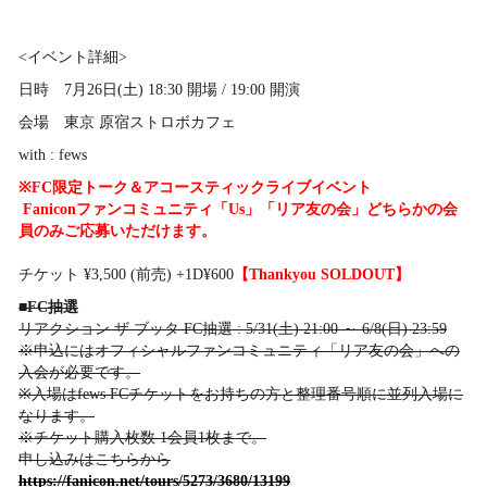
<イベント詳細>
日時 7月26日(土) 18:30 開場 / 19:00 開演
会場 東京 原宿ストロボカフェ
with : fews
※FC限定トーク＆アコースティックライブイベント
Faniconファンコミュニティ「Us」「リア友の会」どちらかの会
員のみご応募いただけます。
チケット ¥3,500 (前売) +1D¥600
【Thankyou SOLDOUT】
■FC抽選
リアクション ザ ブッタ FC抽選 : 5/31(土) 21:00 ～ 6/8(日) 23:59
※申込にはオフィシャルファンコミュニティ「リア友の会」への
入会が必要です。
※入場はfews FCチケットをお持ちの方と整理番号順に並列入場に
なります。
※チケット購入枚数 1会員1枚まで。
申し込みはこちらから
https://fanicon.net/tours/5273/3680/13199​