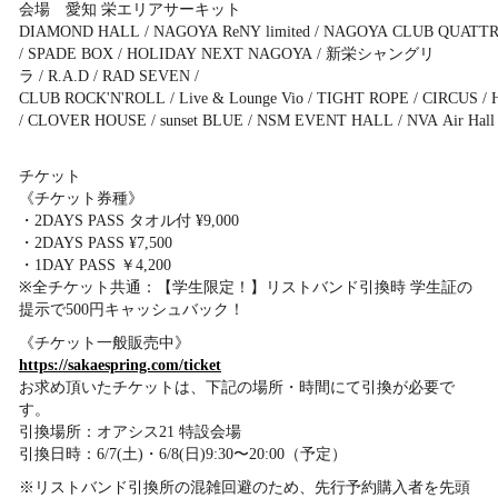
会場 愛知 栄エリアサーキット
DIAMOND HALL / NAGOYA ReNY limited / NAGOYA CLUB QUATTR
/ SPADE BOX / HOLIDAY NEXT NAGOYA / 新栄シャングリ
ラ / R.A.D / RAD SEVEN /
CLUB ROCK'N'ROLL / Live & Lounge Vio / TIGHT ROPE / CIRCUS / H
/ CLOVER HOUSE / sunset BLUE / NSM EVENT HALL / NVA Air Hall
チケット
《チケット券種》
・2DAYS PASS タオル付 ¥9,000
・2DAYS PASS ¥7,500
・1DAY PASS ￥4,200
※全チケット共通：【学生限定！】リストバンド引換時 学生証の
提示で500円キャッシュバック！
《チケット一般販売中》
https://sakaespring.com/ticket
お求め頂いたチケットは、下記の場所・時間にて引換が必要で
す。
引換場所：オアシス21 特設会場
引換日時：6/7(土)・6/8(日)9:30〜20:00（予定）
※リストバンド引換所の混雑回避のため、先行予約購入者を先頭