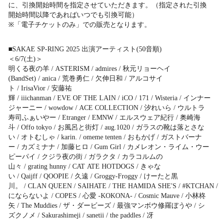
に、引換開始時間を指定させていただきます。（指定された引換
開始時間以降であればいつでも引換可能）
※「電子チケットのみ」での販売となります。
■SAKAE SP-RING 2025 出演アーティスト(50音順)
＜6/7(土)＞
明くる夜の羊 / ASTERISM / admires / 秋元リョーヘイ
(BandSet) / anica / 荒巻勇仁 / 欠伸日和 / アルコサイ
ト / IrisaVior / 安藤祐
輝 / iiichanman / EVE OF THE LAIN / iCO / 171 / Wisteria / インナー
ジャーニー / wowdow / ACE COLLECTION / 汐れいら / ウルトラ
寿司ふぁいやー / Etranger / EMNW / エルスウェア紀行 / 奥崎海
斗 / Offo tokyo / お風呂と街灯 / aug.1020 / ガラスの靴は落とさな
い / オトむしゃ / karin. / omeme tenten / おもかげ / ガストバーナ
ー / カズミナナ / 加藤ヒロ / Gum Girl / カメレオン・ライム・ウー
ピーパイ / クジラ夜の街 / ガラクタ / カラコルムの
山々 / grating hunny / CAT ATE HOTDOGS / きゃな
い / Qaijff / QOOPIE / 久遠 / Groggy-Froggy / けーたと黒
川。 / CLAN QUEEN / SAIHATE / THE HAMIDA SHE'S / #KTCHAN / K
にならないよ / COPES / 心愛 -KOKONA- / Cosmic Mauve / 小林柊
矢 / The Muddies / ザ・ダービーズ / 最強マンボウ修羅ぼうや / シ
ズクノメ / Sakurashimeji / sanetii / the paddles / 冴