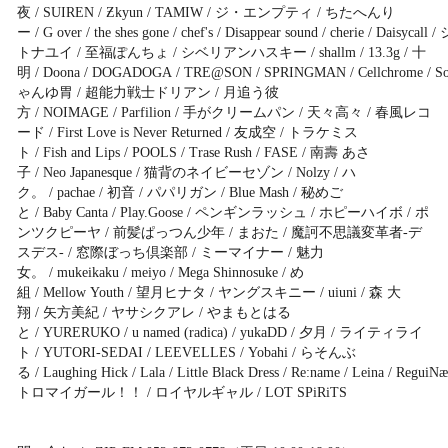
夜 / SUIREN / Ƶkyun / TAMIW / ジ・エンプティ / ちたへんり
ー / G over / the shes gone / chef's / Disappear sound / cherie / Daisycall /
トナユイ / 至福ぽんちょ / シベリアンハスキー / shallm / 13.3g / 十
明 / Doona / DOGADOGA / TRE@SON / SPRINGMAN / Cellchrome / So
ゃんゆ胃 / 超能力戦士ドリアン / 月追う彼
方 / NOIMAGE / Parfilion / 手がクリームパン / 天々高々 / 春風レコ
ード / First Love is Never Returned / 友成空 / トラケミス
ト / Fish and Lips / POOLS / Trase Rush / FASE / 南壽 あさ
子 / Neo Japanesque / 猫背のネイビーセゾン / Nolzy / ハ
ク。 / pachae / 初音 / パパリガン / Blue Mash / 秘めご
と / Baby Canta / Play.Goose / ペンギンラッシュ / ホピーハイボ / ポ
ンツクピーヤ / 前髪ぱっつん少年 / まおた / 魔訶不思議変革者-デ
スデス- / 窓際ぼっち倶楽部 / ミーマイナー / 魅力
女。 / mukeikaku / meiyo / Mega Shinnosuke / め
組 / Mellow Youth / 望月ヒナタ / ヤングスキニー / uiuni / 森 大
翔 / 矢方美紀 / ヤサシクアレ / やまもとはる
と / YURERUKO / u named (radica) / yukaDD / 夕月 / ライティライ
ト / YUTORI-SEDAI / LEEVELLES / Yobahi / らそんぶ
る / Laughing Hick / Lala / Little Black Dress / Re:name / Leina / ReguiN
トロマイガール！！ / ロイヤルギャル / LOT SPiRiTS