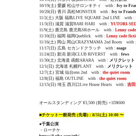
10/19(土) 愛媛 松山サロンキティ with :
Ivy to Fr
10/20(日) 香川 高松MONSTER with :
Ivy to Fraud
11/2(土) 大阪 福島LIVE SQUARE 2nd LINE with
11/3(日) 滋賀 滋賀BARI HARI with :
YUTORI-SE
11/9(土) 鹿児島 鹿児島SRホール with :
Lenny code 
11/10(日) 福岡 福岡Queblick with :
Lenny code ficti
11/16(土) 岡山 岡山CRAZYMAMA 2nd Room wit
11/17(日) 広島 セカンドクラッチ with :
osage
11/24(日) 新潟 新潟CLUB RIVERST with :
fews
11/30(土) 北海道 函館ARARA with :
メリクレット
12/1(日) 北海道 札幌PLANT with :
メリクレット
12/7(土) 宮城 仙台enn 2nd with :
the quiet room
12/8(日) 福島 OUTLINE with :
the quiet room
12/15(日) 埼玉 西川口Live House Hearts with :
吉田
オールスタンディング ¥3,500 (前売) +1D¥600
■チケット一般発売 (先着) : 8/31(土) 10:00 〜
●千葉公演
・ローチケ