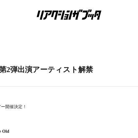
］第2弾出演アーティスト解禁
アー開催決定！
」
e Old