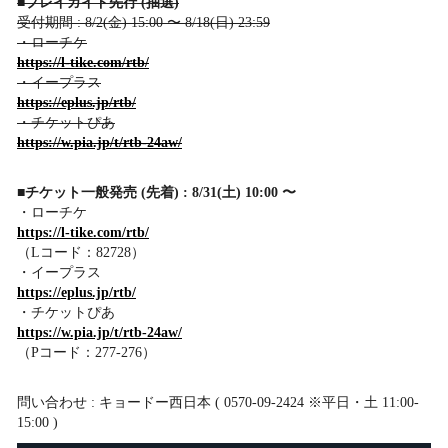
■プレイガイド先行 (抽選)
受付期間 : 8/2(金) 15:00 〜 8/18(日) 23:59
・ローチケ
https://l-tike.com/rtb/
・イープラス
https://eplus.jp/rtb/
・チケットぴあ
https://w.pia.jp/t/rtb-24aw/
■チケット一般発売 (先着) : 8/31(土) 10:00 〜
・ローチケ
https://l-tike.com/rtb/
（Lコード：82728）
・イープラス
https://eplus.jp/rtb/
・チケットぴあ
https://w.pia.jp/t/rtb-24aw/
（Pコード：277-276）
​問い合わせ : キョードー西日本 ( 0570-09-2424 ※平日・土 11:00-
15:00 )