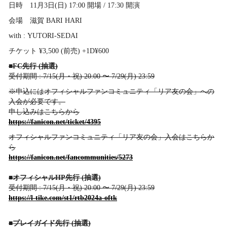
日時 11月3日(日) 17:00 開場 / 17:30 開演
会場 滋賀 BARI HARI
with : YUTORI-SEDAI
チケット ¥3,500 (前売) +1D¥600
■FC先行 (抽選)
受付期間 : 7/15(月・祝) 20:00 〜 7/29(月) 23:59
※申込にはオフィシャルファンコミュニティ「リア友の会」への
入会が必要です。
申し込みはこちらから
https://fanicon.net/ticket/4395
オフィシャルファンコミュニティ「リア友の会」入会はこちらか
ら
https://fanicon.net/fancommunities/5273
■オフィシャルHP先行 (抽選)
受付期間 : 7/15(月・祝) 20:00 〜 7/29(月) 23:59
https://l-tike.com/st1/rtb2024a-oftk
■プレイガイド先行 (抽選)