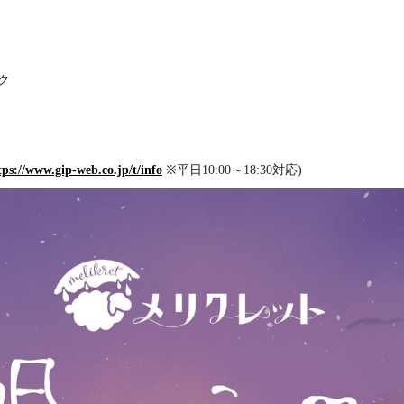
ク
tps://www.gip-web.co.jp/t/info
※平日10:00～18:30対応)