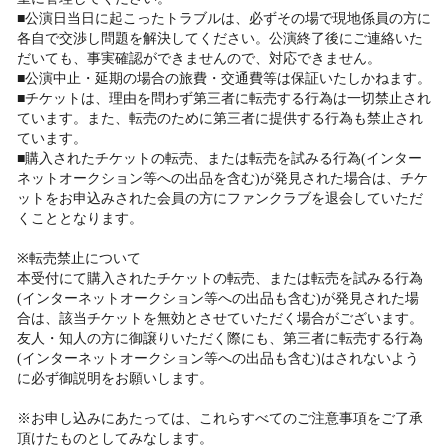
■公演日当日に起こったトラブルは、必ずその場で現地係員の方に
各自で交渉し問題を解決してください。公演終了後にご連絡いた
だいても、事実確認ができませんので、対応できません。
■公演中止・延期の場合の旅費・交通費等は保証いたしかねます。
■チケットは、理由を問わず第三者に転売する行為は一切禁止され
ています。また、転売のために第三者に提供する行為も禁止され
ています。
■購入されたチケットの転売、または転売を試みる行為(インター
ネットオークション等への出品を含む)が発見された場合は、チケ
ットをお申込みされた会員の方にファンクラブを退会していただ
くこととなります。
※転売禁止について
本受付にて購入されたチケットの転売、または転売を試みる行為
(インターネットオークション等への出品も含む)が発見された場
合は、該当チケットを無効とさせていただく場合がございます。
友人・知人の方に御譲りいただく際にも、第三者に転売する行為
(インターネットオークション等への出品も含む)はされないよう
に必ず御説明をお願いします。
※お申し込みにあたっては、これらすべてのご注意事項をご了承
頂けたものとしてみなします。