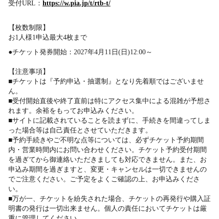
受付URL：
https://w.pia.jp/t/rtb-t/
【枚数制限】
お1人様1申込最大4枚まで
●チケット発券開始：2027年4月11日(日)12:00～
【注意事項】
■チケットは『予約申込・抽選制』となり先着順ではございませ
ん。
■受付開始直後や終了直前は特にアクセス集中による混雑が予想さ
れます。余裕をもってお申込みください。
■サイトに記載されていることを読まずに、手続きを間違ってしま
った場合等は自己責任とさせていただきます。
■予約手続きやご不明な点等については、必ずチケット予約期間
内・営業時間内にお問い合わせください。チケット予約受付期間
を過ぎてから御連絡いただきましても対応できません。また、お
申込み期間を過ぎますと、変更・キャンセルは一切できませんの
でご注意ください。ご予定をよくご確認の上、お申込みくださ
い。
■万が一、チケットを紛失された場合、チケットの再発行や購入証
明書の発行は一切出来ません。個人の責任においてチケットは厳
重に管理してください。