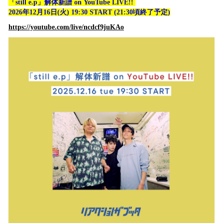
「still e.p」解体新譜 on YouTube LIVE!!
2026年12月16日(火) 19:30 START (21:30頃終了予定)
https://youtube.com/live/ncdcf9juKAo